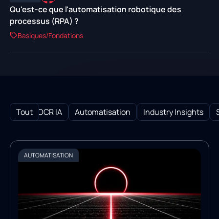
Qu'est-ce que l'automatisation robotique des
processus (RPA) ?
Basiques/Fondations
Tout
All
OCR IA
Automatisation
Industry Insights
AUTOMATISATION