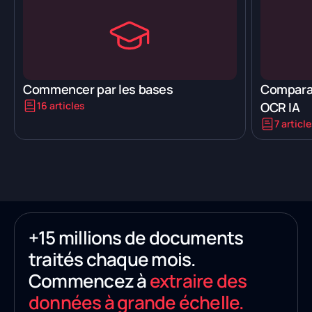
Commencer par les bases
Comparai
16 articles
OCR IA
7 articl
+15 millions de documents
traités chaque mois.
Commencez à
extraire des
données à grande échelle.