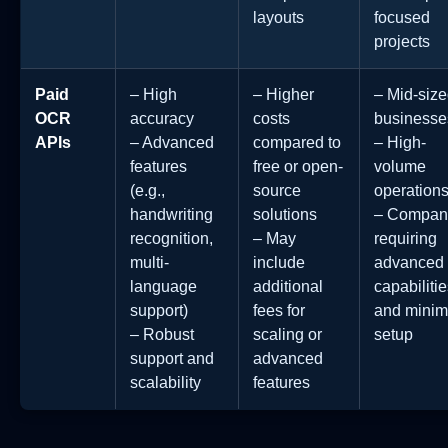
layouts
focused
projects
Paid
– High
– Higher
– Mid-siz
OCR
accuracy
costs
businesse
APIs
– Advanced
compared to
– High-
features
free or open-
volume
(e.g.,
source
operation
handwriting
solutions
– Compan
recognition,
– May
requiring
multi-
include
advanced
language
additional
capabiliti
support)
fees for
and minim
– Robust
scaling or
setup
support and
advanced
scalability
features