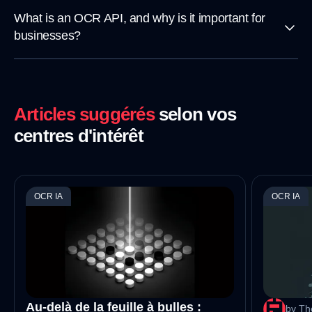
What is an OCR API, and why is it important for
businesses?
Articles suggérés
selon vos
centres d'intérêt
OCR IA
OCR IA
Au-delà de la feuille à bulles :
by Th