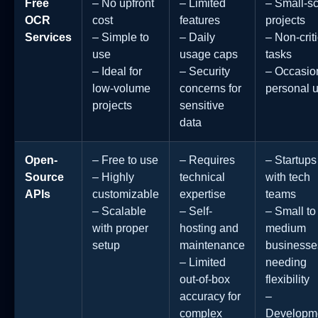
Free
– No upfront
– Limited
– Small-s
OCR
cost
features
projects
Services
– Simple to
– Daily
– Non-criti
use
usage caps
tasks
– Ideal for
– Security
– Occasio
low-volume
concerns for
personal 
projects
sensitive
data
Open-
– Free to use
– Requires
– Startups
Source
– Highly
technical
with tech
APIs
customizable
expertise
teams
– Scalable
– Self-
– Small to
with proper
hosting and
medium
setup
maintenance
businesse
– Limited
needing
out-of-box
flexibility
accuracy for
–
complex
Developm