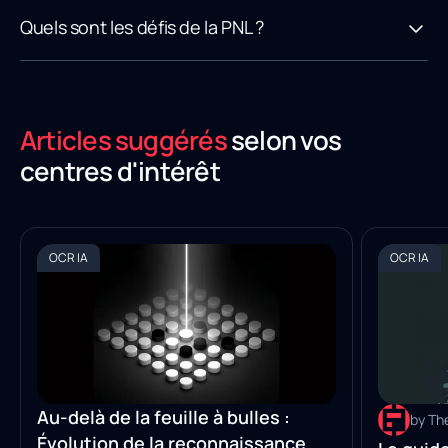
Quels sont les défis de la PNL ?
Articles suggérés
selon vos
centres d'intérêt
OCR IA
OCR IA
Au-delà de la feuille à bulles :
by Th
Évolution de la reconnaissance