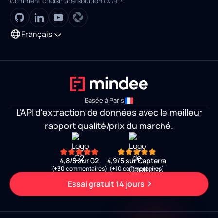
Comment choisir une solution OCR ?
Français
Basée à Paris
L'API d'extraction de données avec le meilleur
rapport qualité/prix du marché.
4,8/5
sur G2
4,9/5
sur Capterra
(+30 commentaires)
(+10 commentaires)
Essai gratuit 14 jours