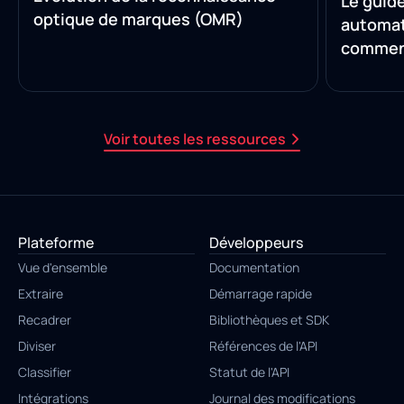
Le guide
optique de marques (OMR)
automat
comment
manuell
Voir toutes les ressources
Plateforme
Développeurs
Vue d'ensemble
Documentation
Extraire
Démarrage rapide
Recadrer
Bibliothèques et SDK
Diviser
Références de l'API
Classifier
Statut de l'API
Intégrations
Journal des modifications