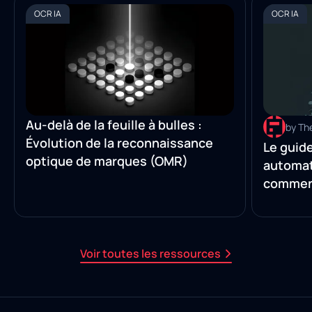
OCR IA
OCR IA
Au-delà de la feuille à bulles :
by Th
Évolution de la reconnaissance
Le guide
optique de marques (OMR)
automat
comment
manuell
Voir toutes les ressources