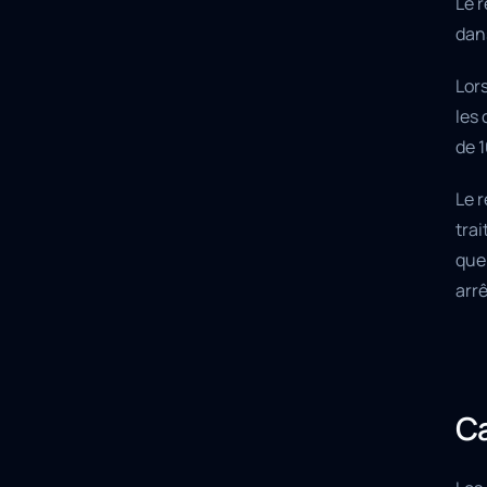
Le r
dans
Lor
les
de 
Le 
tra
quel
arrê
Ca