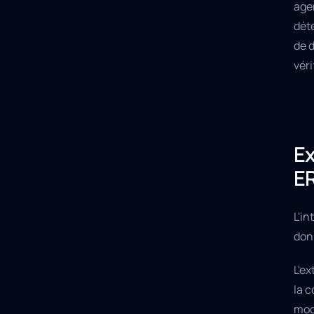
age
déte
de 
véri
Ex
E
L'in
don
L'ex
la 
mod