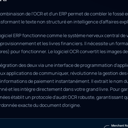
combinaison de l'OCR et d'un ERP permet de combler le fossé e
sformant le texte non structuré en intelligence d'affaires expl
logiciel ERP fonctionne comme le système nerveux central de v
provisionnement et les livres financiers. Il nécessite un form
res) pour fonctionner. Le logiciel OCR convertit les images de 
tégration des deux via une interface de programmation d'applic
eux applications de communiquer, révolutionne la gestion des
informations de paiement instantanément. Il extrait le nom du
né et les intègre directement dans votre grand livre. Pour gar
nées établit un protocole d'audit OCR robuste, garantissant
rdonnée exacte du document d'origine.