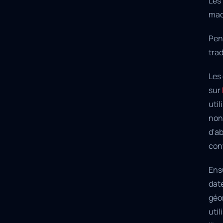
Les 
mac
Pend
trad
Les
sur
uti
non 
d'ab
cont
Ens
dat
géom
util