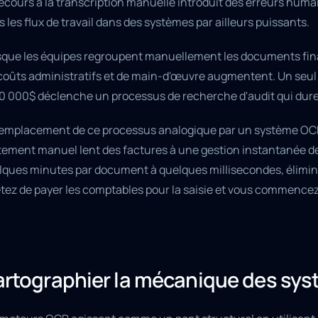
ecours à la transcription manuelle introduit des erreurs huma
 les flux de travail dans des systèmes par ailleurs puissants.
sque les équipes regroupent manuellement les documents fina
 coûts administratifs et de main-d'œuvre augmentent. Un seul 
10 000$ déclenche un processus de recherche d'audit qui dure 
remplacement de ce processus analogique par un système OCR
itement manuel lent des factures à une gestion instantanée d
ques minutes par document à quelques millisecondes, éliminant
tez de payer les comptables pour la saisie et vous commencez 
rtographier la mécanique des sy