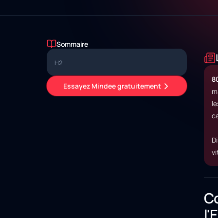
Sommaire
H2
8
Essayez Mindee gratuitement
ma
le
ca
Di
vi
Co
l'