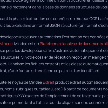
moteurs OCR agissent comme un pont structurel en utilisant de
hine directement dans la base de données structurée de votr
ant la phase d'extraction des données, un moteur OCR basé su
uit les pixels dans un format JSON structuré (un format d'éc
 développeurs peuvent automatiser l'extraction des données e
Mindee
. Mindee est un
Plateforme d'analyse de documents ali
liser pour les développeurs afin d'extraire automatiquement d
structurés. Si votre dossier de réception reçoit un mélange cha
ord. Il analyse les fichiers entrants et les classe automatiqueme
rat, d'une facture, d'une fiche de paie ou d'un identifiant.
uite, le noyau de Mindee
Extrait
product extrait automatiqueme
es, noms, rubriques du tableau, etc.) à partir de documents n
étriques X/Y exactes de l'emplacement de ce texte sur la page
isateur permettant à l'utilisateur de cliquer sur une donnée et 