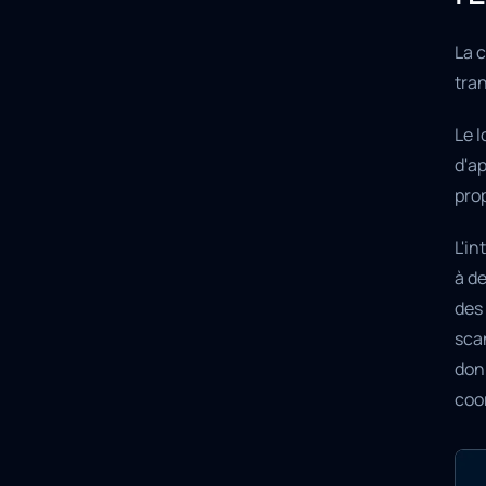
La 
tran
Le 
d'ap
prop
L'in
à d
des 
scan
don
coo