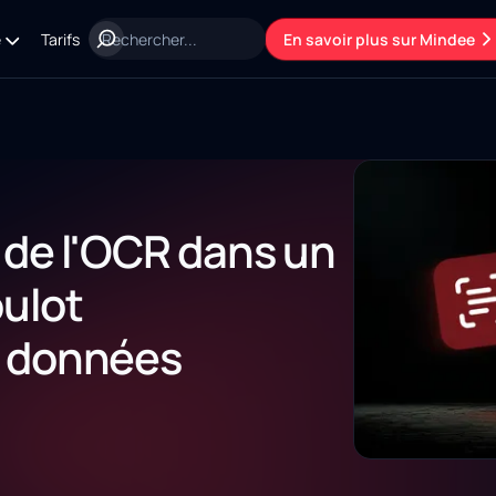
e
Tarifs
En savoir plus sur Mindee
 de l'OCR dans un
oulot
s données