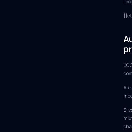
l'im
{{c
Au
pr
L'O
com
Au-
méd
Si v
mixt
cha