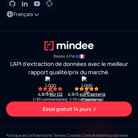
Français
Basée à Paris
L'API d'extraction de données avec le meilleur
rapport qualité/prix du marché.
4,8/5
sur G2
4,9/5
sur Capterra
(+30 commentaires)
(+10 commentaires)
Essai gratuit 14 jours
Politique de confidentialité
Termes
Cookies
Contrat relatif aux données