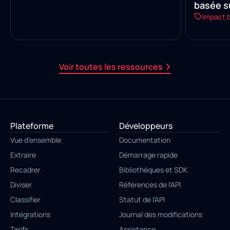
basée su
Impact 
reçus
Voir toutes les ressources
Plateforme
Développeurs
Vue d'ensemble
Documentation
Extraire
Démarrage rapide
Recadrer
Bibliothèques et SDK
Diviser
Références de l'API
Classifier
Statut de l'API
Intégrations
Journal des modifications
Tarifs
Assistance