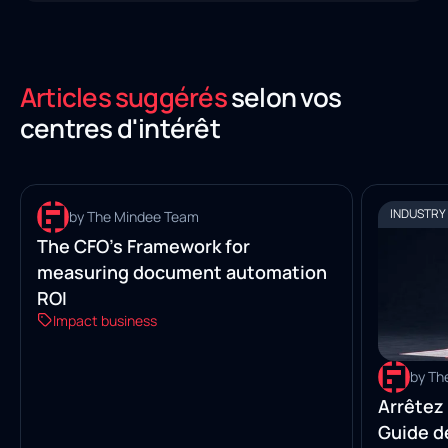
Articles suggérés
selon vos
centres d'intérêt
INDUSTRY INSIGHTS
INDUSTRY 
by The Mindee Team
The CFO’s Framework for
measuring document automation
ROI
Impact business
by Th
Arrêtez
Guide d