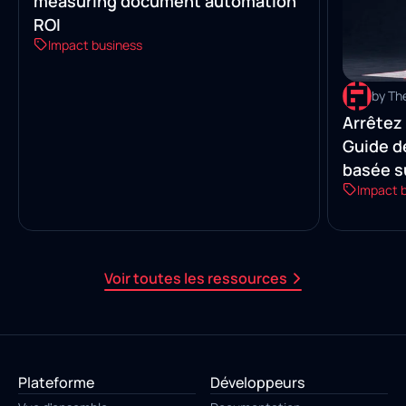
measuring document automation
ROI
Impact business
by Th
Arrêtez
Guide d
basée su
Impact 
reçus
Voir toutes les ressources
Plateforme
Développeurs