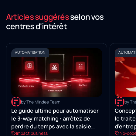
Articles suggérés
selon vos
centres d'intérêt
AUTOMATISATION
AUTOMATI
by The Mindee Team
by Th
Le guide ultime pour automatiser
Concept
le 3-way matching : arrêtez de
le trai
perdre du temps avec la saisie
d'entre
Impact business
No-cod
manuelle