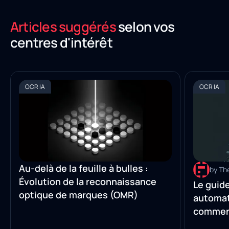
Articles suggérés
selon vos
centres d'intérêt
OCR IA
OCR IA
Au-delà de la feuille à bulles :
by Th
Évolution de la reconnaissance
Le guide
optique de marques (OMR)
automat
comment
manuell