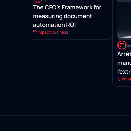
The CFO’s Framework for
measuring document
automation ROI
Impact business
by
Arrêt
manu
l'ex
Impa
basée
les 