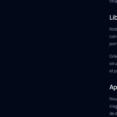
fina
Li
Notr
conf
poi
Grâ
str
et p
Ap
Nou
s'a
de d