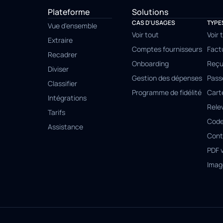
Plateforme
Solutions
CAS D'USAGES
TYPE
Vue d'ensemble
Voir tout
Voir 
Extraire
Comptes fournisseurs
Fact
Recadrer
Onboarding
Reçu
Diviser
Gestion des dépenses
Pass
Classifier
Programme de fidélité
Cart
Intégrations
Rele
Tarifs
Code
Assistance
Cont
PDF 
Imag