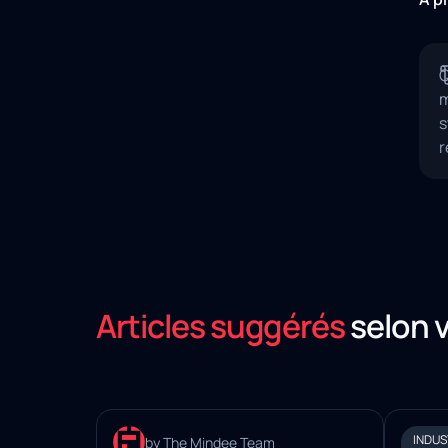
Q
m
s
r
Articles suggérés
selon 
INDUSTRY INSIGHTS
INDUS
by The Mindee Team