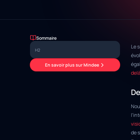
Sommaire
Le s
H2
évol
égal
En savoir plus sur Mindee
del
De
Nou
l'in
visi
de s