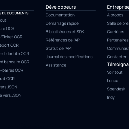
Développeurs
Entrepris
S DE DOCUMENTS
Documentation
À propos
tout
Démarrage rapide
Salle de pr
ure OCR
Bibliothèques et SDK
Carrières
/Ticket OCR
Références de l'API
Partenaires
eport OCR
Statut de l'API
Communau
e d'identité OCR
Journal des modifications
Contacter
vé bancaire OCR
Témoignag
Assistance
-barres OCR
Voir tout
rat OCR
Lucca
vers JSON
Spendesk
e vers JSON
Indy