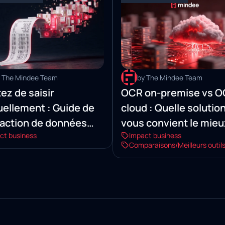
 The Mindee Team
by The Mindee Team
ez de saisir
OCR on-premise vs 
ellement : Guide de
cloud : Quelle solutio
traction de données
vous convient le mieu
ct business
Impact business
 sur l'IA, pour traiter
Comparaisons/Meilleurs outil
reçus