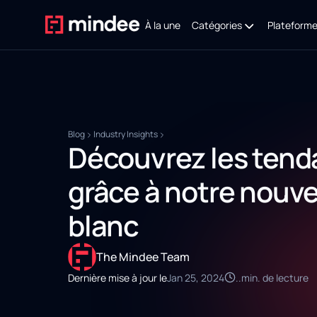
À la une
Catégories
Plateform
Blog
Industry Insights
Découvrez les tenda
grâce à notre nouve
blanc
The Mindee Team
Dernière mise à jour le
Jan 25, 2024
..
min. de lecture