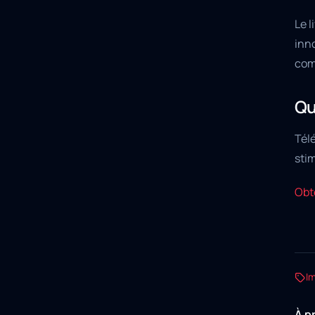
Le l
inno
com
Qu
Télé
stim
Obte
I
À p