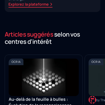
Explorez la plateforme
Articles suggérés
selon vos
centres d'intérêt
OCR IA
OCR IA
Au-delà de la feuille à bulles :
by Th