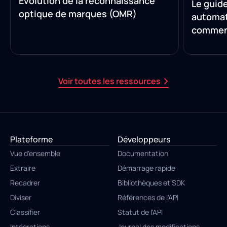
Évolution de la reconnaissance
Le guide
optique de marques (OMR)
automat
comment
manuell
Voir toutes les ressources
Plateforme
Développeurs
Vue d'ensemble
Documentation
Extraire
Démarrage rapide
Recadrer
Bibliothèques et SDK
Diviser
Références de l'API
Classifier
Statut de l'API
Intégrations
Journal des modifications