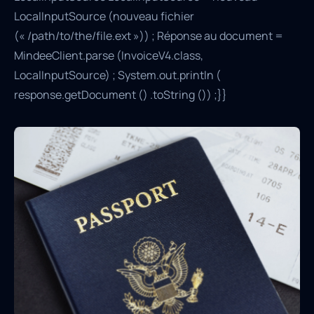
LocalInputSource (nouveau fichier
(« /path/to/the/file.ext »)) ; Réponse au document =
MindeeClient.parse (InvoiceV4.class,
LocalInputSource) ; System.out.println (
response.getDocument () .toString ()) ;}}