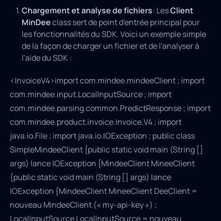
Chargement et analyse de fichiers
: Les
Client
MinDee
class sert de point d'entrée principal pour
les fonctionnalités du SDK. Voici un exemple simple
de la façon de charger un fichier et de l'analyser à
l'aide du SDK :
<InvoiceV4>import com.mindee.mindeeClient ; import
com.mindee.input.LocalInputSource ; import
com.mindee.parsing.common.PredictResponse ; import
com.mindee.product.invoice.Invoice.V4 ; import
java.io.File ; import java.io.IOException ; public class
SimpleMindeeClient {public static void main (String []
args) lance IOException {MindeeClient MineeClient
{public static void main (String [] args) lance
IOException {MindeeClient MineeClient DeeClient =
nouveau MindeeClient (« my-api-key ») ;
LocalInputSource LocalInputSource = nouveau