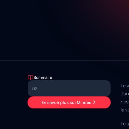
Sommaire
Le 
H2
J'ai
nos 
En savoir plus sur Mindee
la v
Le s