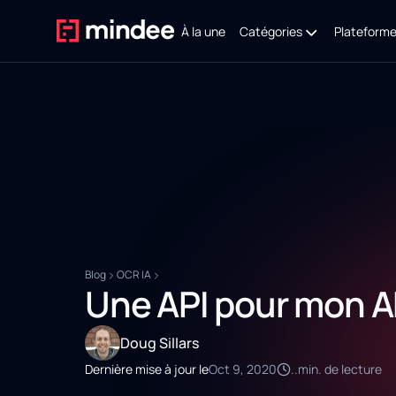
À la une
Catégories
Plateform
Blog
OCR IA
Une API pour mon A
Doug Sillars
Dernière mise à jour le
Oct 9, 2020
..
min. de lecture