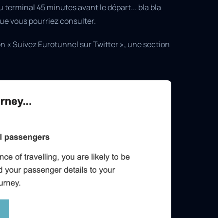
 terminal 45 minutes avant le départ... bla bla
que vous pourriez consulter.
on « Suivez Eurotunnel sur Twitter », une section