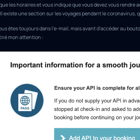
que les horaires et vous indique que vous devez vous rendre au
 Il existe une section sur les voyages pendant le coronavirus, 
ous êtes toujours dans l'e-mail, mais avant d'accéder au bout
tiré mon attention :