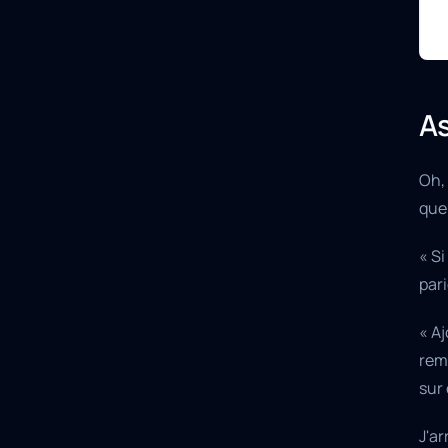
As
Oh,
que 
« Si
pari
« A
remb
sur 
J'ar