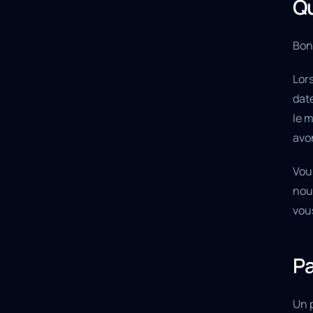
Qu
Bon 
Lor
date
le 
avo
Vou
nous
vous
Pa
Un p