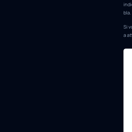
indi
bla.
Si v
a at