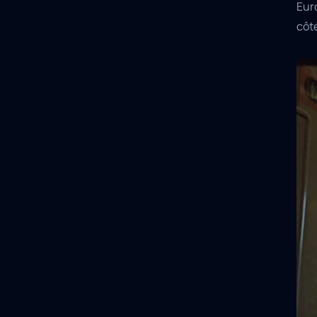
Euro
côt