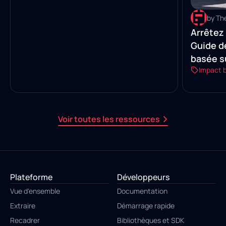
by Th
Arrêtez
Guide d
basée su
Impact 
reçus
Voir toutes les ressources
Plateforme
Développeurs
Vue d'ensemble
Documentation
Extraire
Démarrage rapide
Recadrer
Bibliothèques et SDK