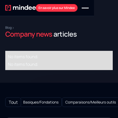
En savoir plus sur Mindee
Blog
Company news
articles
No items found.
No items found.
Tout
Tout
Basiques/Fondations
Comparaisons/Meilleurs outils