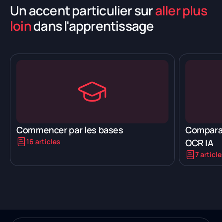
Un accent particulier sur
aller plus
loin
dans l'apprentissage
Commencer par les bases
Comparai
16 articles
OCR IA
7 articl