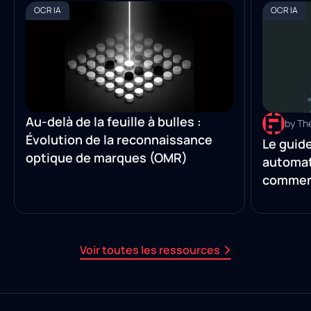
OCR IA
OCR IA
Au-delà de la feuille à bulles :
by Th
Évolution de la reconnaissance
Le guide
optique de marques (OMR)
automat
comment
manuell
Voir toutes les ressources